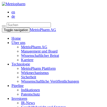
en
de
MetrioPharm AG
Toggle navigation
Home
Über uns
MetrioPharm AG
Management und Board
Wissenschaftlicher Beirat
Karriere
Technologie
MetrioPharm Plattform
Wirkmechanismus
Sicherheit
Wisssenschaftliche Veröffentlichungen
Pipeline
Indikationen
Patentschutz
Investoren
IR-News