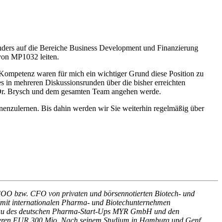
onders auf die Bereiche Business Development und Finanzierung
 von MP1032 leiten.
Kompetenz waren für mich ein wichtiger Grund diese Position zu
 in mehreren Diskussionsrunden über die bisher erreichten
it Dr. Brysch und dem gesamten Team angehen werde.
nenzulernen. Bis dahin werden wir Sie weiterhin regelmäßig über
 COO bzw. CFO von privaten und börsennotierten Biotech- und
 mit internationalen Pharma- und Biotechunternehmen
aufbau des deutschen Pharma-Start-Ups MYR GmbH und den
weiteren EUR 300 Mio. Nach seinem Studium in Hamburg und Genf