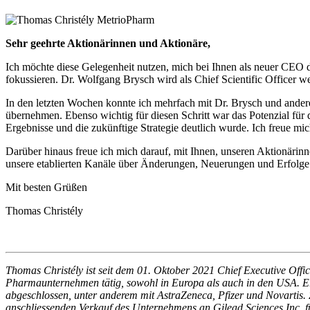
Sehr geehrte Aktionärinnen und Aktionäre,
Ich möchte diese Gelegenheit nutzen, mich bei Ihnen als neuer CEO 
fokussieren. Dr. Wolfgang Brysch wird als Chief Scientific Officer w
In den letzten Wochen konnte ich mehrfach mit Dr. Brysch und ander
übernehmen. Ebenso wichtig für diesen Schritt war das Potenzial fü
Ergebnisse und die zukünftige Strategie deutlich wurde. Ich freue 
Darüber hinaus freue ich mich darauf, mit Ihnen, unseren Aktionäri
unsere etablierten Kanäle über Änderungen, Neuerungen und Erfolge i
Mit besten Grüßen
Thomas Christély
Thomas Christély ist seit dem 01. Oktober 2021 Chief Executive Of
Pharmaunternehmen tätig, sowohl in Europa als auch in den USA. Er
abgeschlossen, unter anderem mit AstraZeneca, Pfizer und Novarti
anschliessenden Verkauf des Unternehmens an Gilead Sciences Inc. 