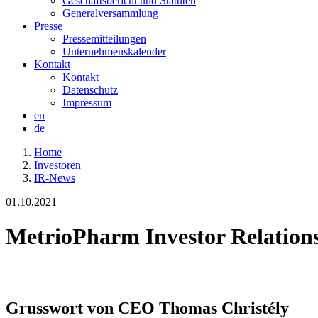
Geschäftsbericht und Statuten
Generalversammlung
Presse
Pressemitteilungen
Unternehmenskalender
Kontakt
Kontakt
Datenschutz
Impressum
en
de
Home
Investoren
IR-News
01.10.2021
MetrioPharm Investor Relation
Grusswort von CEO Thomas Christély