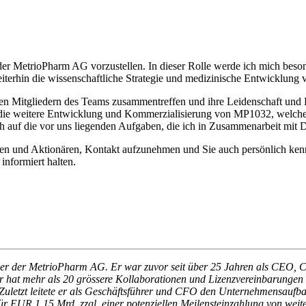
der MetrioPharm AG vorzustellen. In dieser Rolle werde ich mich bes
eiterhin die wissenschaftliche Strategie und medizinische Entwicklung
en Mitgliedern des Teams zusammentreffen und ihre Leidenschaft und 
r die weitere Entwicklung und Kommerzialisierung von MP1032, welches
mich auf die vor uns liegenden Aufgaben, die ich in Zusammenarbeit m
nnen und Aktionären, Kontakt aufzunehmen und Sie auch persönlich ken
nformiert halten.
ficer der MetrioPharm AG. Er war zuvor seit über 25 Jahren als CEO,
 hat mehr als 20 grössere Kollaborationen und Lizenzvereinbarungen
s. Zuletzt leitete er als Geschäftsführer und CFO den Unternehmens
für EUR 1,15 Mrd. zzgl. einer potenziellen Meilensteinzahlung von 