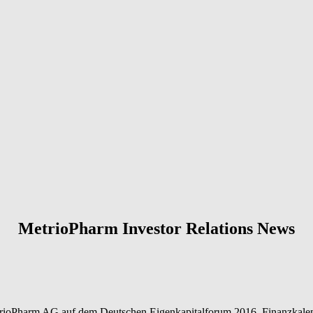
MetrioPharm Investor Relations News
trioPharm AG auf dem Deutschen Eigenkapitalforum 2016, Finanzkale