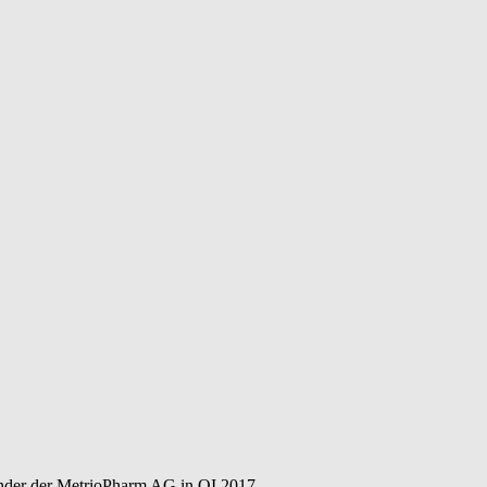
nder der MetrioPharm AG in QI 2017