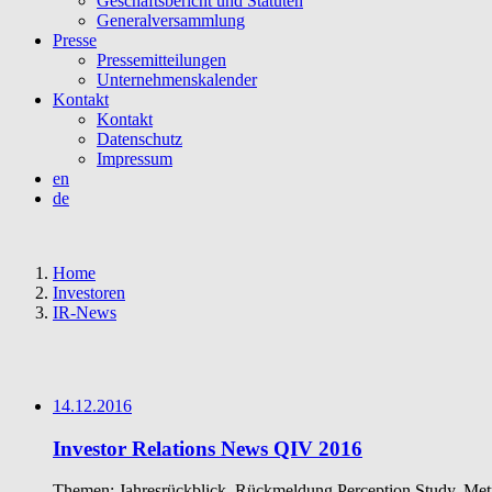
Geschäftsbericht und Statuten
Generalversammlung
Presse
Pressemitteilungen
Unternehmenskalender
Kontakt
Kontakt
Datenschutz
Impressum
en
de
Home
Investoren
IR-News
14.12.2016
Investor Relations News QIV 2016
Themen: Jahresrückblick, Rückmeldung Perception Study, Me