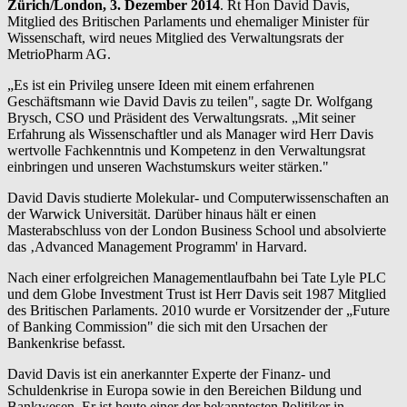
Zürich/London, 3. Dezember 2014
. Rt Hon David Davis,
Mitglied des Britischen Parlaments und ehemaliger Minister für
Wissenschaft, wird neues Mitglied des Verwaltungsrats der
MetrioPharm AG.
„Es ist ein Privileg unsere Ideen mit einem erfahrenen
Geschäftsmann wie David Davis zu teilen", sagte Dr. Wolfgang
Brysch, CSO und Präsident des Verwaltungsrats. „Mit seiner
Erfahrung als Wissenschaftler und als Manager wird Herr Davis
wertvolle Fachkenntnis und Kompetenz in den Verwaltungsrat
einbringen und unseren Wachstumskurs weiter stärken."
David Davis studierte Molekular- und Computerwissenschaften an
der Warwick Universität. Darüber hinaus hält er einen
Masterabschluss von der London Business School und absolvierte
das ‚Advanced Management Programm' in Harvard.
Nach einer erfolgreichen Managementlaufbahn bei Tate Lyle PLC
und dem Globe Investment Trust ist Herr Davis seit 1987 Mitglied
des Britischen Parlaments. 2010 wurde er Vorsitzender der „Future
of Banking Commission" die sich mit den Ursachen der
Bankenkrise befasst.
David Davis ist ein anerkannter Experte der Finanz- und
Schuldenkrise in Europa sowie in den Bereichen Bildung und
Bankwesen. Er ist heute einer der bekanntesten Politiker in