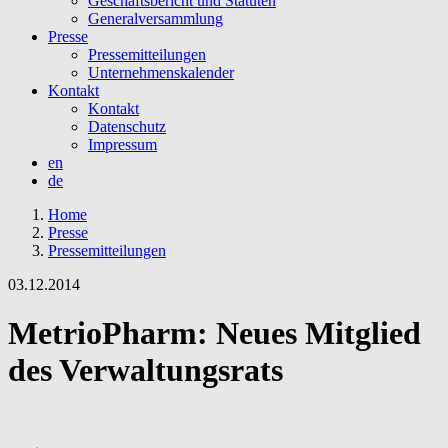
Geschäftsbericht und Statuten
Generalversammlung
Presse
Pressemitteilungen
Unternehmenskalender
Kontakt
Kontakt
Datenschutz
Impressum
en
de
Home
Presse
Pressemitteilungen
03.12.2014
MetrioPharm: Neues Mitglied
des Verwaltungsrats