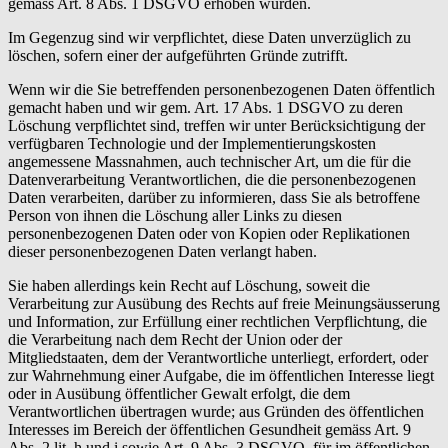
gemäss Art. 8 Abs. 1 DSGVO erhoben wurden.
Im Gegenzug sind wir verpflichtet, diese Daten unverzüglich zu
löschen, sofern einer der aufgeführten Gründe zutrifft.
Wenn wir die Sie betreffenden personenbezogenen Daten öffentlich
gemacht haben und wir gem. Art. 17 Abs. 1 DSGVO zu deren
Löschung verpflichtet sind, treffen wir unter Berücksichtigung der
verfügbaren Technologie und der Implementierungskosten
angemessene Massnahmen, auch technischer Art, um die für die
Datenverarbeitung Verantwortlichen, die die personenbezogenen
Daten verarbeiten, darüber zu informieren, dass Sie als betroffene
Person von ihnen die Löschung aller Links zu diesen
personenbezogenen Daten oder von Kopien oder Replikationen
dieser personenbezogenen Daten verlangt haben.
Sie haben allerdings kein Recht auf Löschung, soweit die
Verarbeitung zur Ausübung des Rechts auf freie Meinungsäusserung
und Information, zur Erfüllung einer rechtlichen Verpflichtung, die
die Verarbeitung nach dem Recht der Union oder der
Mitgliedstaaten, dem der Verantwortliche unterliegt, erfordert, oder
zur Wahrnehmung einer Aufgabe, die im öffentlichen Interesse liegt
oder in Ausübung öffentlicher Gewalt erfolgt, die dem
Verantwortlichen übertragen wurde; aus Gründen des öffentlichen
Interesses im Bereich der öffentlichen Gesundheit gemäss Art. 9
Abs. 2 lit. h und i sowie Art. 9 Abs. 3 DSGVO, für im öffentlichen