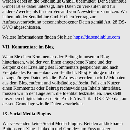
werden dabei an die Sendinblue GmbH übermittelt. Der Sendinblue
GmbH ist es dabei untersagt, Ihre Daten zu verkaufen und für
andere Zwecke, als für den Versand von Newslettern zu nutzen. Wir
haben mit der Sendinblue GmbH einen Vertrag zur
Auftragsverarbeitung personenbezogener Daten gemäß Art. 28 DS-
GVO abgeschlossen.
Weitere Informationen finden Sie hier:
https://de.sendinblue.com
VII. Kommentare im Blog
Wenn Sie einen Kommentar oder Beitrag in unserem Blog
hinterlassen, wird der von Ihnen angegebene Name und der
Zeitpunkt der Erstellung des Kommentars gespeichert und nach
Freigabe des Kommentars veröffentlicht. Blog-Einträge und die
dazugehörigen Daten wie die IP-Adresse werden nach 12 Monaten
aus dem Blog entfernt und vollständig gelöscht. Falls ein Nutzer
einen Kommentar oder Beitrag rechtswidrigen Inhalts hinterlässt,
müssen wir in der Lage sein, die Identität festzustellen. Dies stellt
unser berechtigtes Interesse iSd. Art. 6 Abs. 1 lit. f DS-GVO dar, auf
dessen Grundlage wir die Daten verarbeiten.
IX. Social Media Plugins
Wir verwenden keine Social Media Plugins. Bei den anklickbaren
Buttons von Xing, Linkedin und Google+ am Fuss unserer